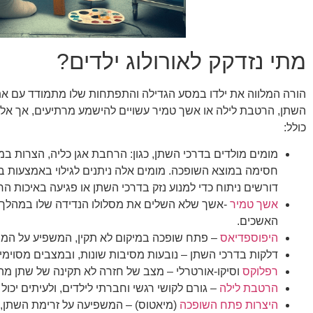
מתי נזדקק לאורולוג ילדים?
הורה המלווה את ילדו במסע הגדילה והתפתחות שלו מתמודד עם את
השתן, הרטבת לילה או אשך טמיר עשויים להישמע מרתיעים, אך אל דא
כולל:
מומים מולדים בדרכי השתן, כגון: הרחבת אגן כליה, הצרות ב
חסימה במוצא השופכה. מומים אלה ניתנים לגילוי באמצעות בד
דורשים ניתוח כדי למנוע נזק בדרכי השתן או פגיעה באיכות החי
אשך טמיר
-אשך שלא השלים את מסלולו הנדידה שלו במהלך ה
האשכים.
היפוספדיאס
– פתח שופכה במיקום לא תקין, המשפיע על המראה
דלקות בדרכי השתן – נובעות מסיבות שונות, ובמצבים מסוימים
רפלוקס
וסיקו-אורטרלי – מצב של חזרה לא תקינה של שתן מהשל
הרטבת לילה
– גורם לקושי רגשי וחברתי לילדים, ולעיתים יכול
היצרות פתח השופכה
(מיאטוס) – המשפיעה על זרימת השתן, ו