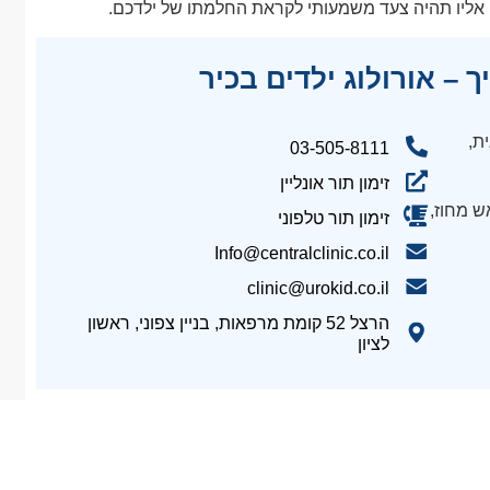
ם אליו תהיה צעד משמעותי לקראת החלמתו של ילדכם.
 – אורולוג ילדים בכיר
ת,
03-505-8111​
זימון תור אונליין
ש מחוז,
זימון תור טלפוני
Info@centralclinic.co.il
clinic@urokid.co.il
הרצל 52 קומת מרפאות, בניין צפוני, ראשון
לציון​