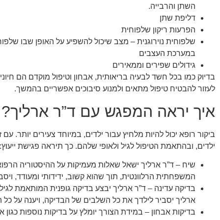
השתן והרבייה.
דליפת שתן
הפרעות ריקון שלפוחית
שלפוחית נוירוגנית – מצב שיכול להשפיע על האופן שבו שלפ
במערכת העצבים
גידולים שפירים וממאירים
בדיוק כמו בכל חשד לבעיה בריאותית, אבחון וטיפול מוקדם הם חיוניים
לעזור להבטיח טיפול מתאים ולמנוע סיבוכים אפשריים בהמשך.
איך יראה המפגש עם ד”ר ארליך?
ביקור רופא יכול להיות מלחיץ עבור ילדים, במיוחד צעירים יותר. עם
ילדים, ובהתאמת הטיפול לגיל ולאופי שלהם. כך תיראה פגישת ייעוץ:
שיח – ד”ר ארליך ישאל שאלות מעמיקות על ההיסטוריה הרפואי
המשפחתית הרלוונטית, תוך שהוא קשוב, ידידותי ומעודד, ויס
בדיקה עדינה – ד”ר ארליך יבצע בדיקה גופנית המותאמת לגיל 
ארליך יסביר לילדך את כל השלבים של הבדיקה, ויענה על כל 
בדיקות אבחון – במידת הצורך יומלץ על בדיקות נוספות כגון 