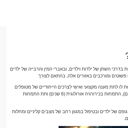
 בדרכי השתן של ילדות וילדים, ובאברי המין והרבייה של ילדים
 פשוטים ומורכבים באזורים אלה, בהתאם לצורך
 לו לתת מענה מקצועי ואישי לצרכים הייחודיים של מטופלים
צעירים. הכשרתו אורכת לרוב לפחות 15 שנה – לימודי רפואה (7 שנים), התמחות בכירורגיה אורולוגית (6 שנים) ותת התמחות
פם של ילדים ובטיפול במגוון רחב של מצבים קליניים ומחלות
.